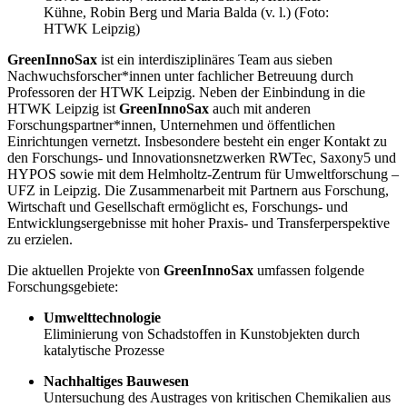
Kühne, Robin Berg und Maria Balda (v. l.) (Foto:
HTWK Leipzig)
GreenInnoSax
ist ein interdisziplinäres Team aus sieben
Nachwuchsforscher*innen unter fachlicher Betreuung durch
Professoren der HTWK Leipzig. Neben der Einbindung in die
HTWK Leipzig ist
GreenInnoSax
auch mit anderen
Forschungspartner*innen, Unternehmen und öffentlichen
Einrichtungen vernetzt. Insbesondere besteht ein enger Kontakt zu
den Forschungs- und Innovationsnetzwerken RWTec, Saxony5 und
HYPOS sowie mit dem Helmholtz-Zentrum für Umweltforschung –
UFZ in Leipzig. Die Zusammenarbeit mit Partnern aus Forschung,
Wirtschaft und Gesellschaft ermöglicht es, Forschungs- und
Entwicklungsergebnisse mit hoher Praxis- und Transferperspektive
zu erzielen.
Die aktuellen Projekte von
GreenInnoSax
umfassen folgende
Forschungsgebiete:
Umwelttechnologie
Eliminierung von Schadstoffen in Kunstobjekten durch
katalytische Prozesse
Nachhaltiges Bauwesen
Untersuchung des Austrages von kritischen Chemikalien aus